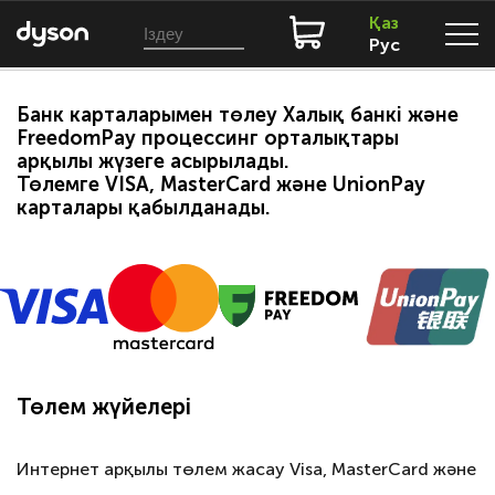
Қаз
Рус
Банк карталарымен төлеу Халық банкі және
FreedomPay процессинг орталықтары
арқылы жүзеге асырылады.
Төлемге VISA, MasterCard және UnionPay
карталары қабылданады.
Төлем жүйелері
Интернет арқылы төлем жасау Visa, MasterCard және