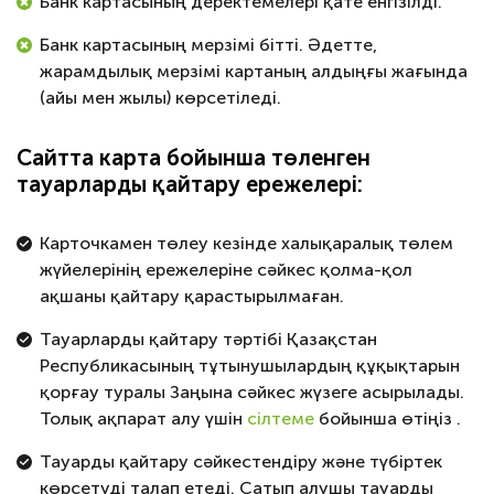
Банк картасының деректемелері қате енгізілді.
Банк картасының мерзімі бітті. Әдетте,
жарамдылық мерзімі картаның алдыңғы жағында
(айы мен жылы) көрсетіледі.
Сайтта карта бойынша төленген
тауарларды қайтару ережелері:
Карточкамен төлеу кезінде халықаралық төлем
жүйелерінің ережелеріне сәйкес қолма-қол
ақшаны қайтару қарастырылмаған.
Тауарларды қайтару тәртібі Қазақстан
Республикасының тұтынушылардың құқықтарын
қорғау туралы Заңына сәйкес жүзеге асырылады.
Толық ақпарат алу үшін
сілтеме
бойынша өтіңіз
.
Тауарды қайтару сәйкестендіру және түбіртек
көрсетуді талап етеді. Сатып алушы тауарды