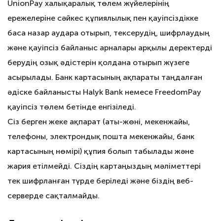
UnionPay халықаралық төлем жүйелерінің
ережелеріне сәйкес құпиялылық пен қауіпсіздікке
баса назар аудара отырып, тексерудің, шифрлаудың
және қауіпсіз байланыс арналары арқылы деректерді
берудің озық әдістерін қолдана отырып жүзеге
асырылады. Банк картасының ақпараты таңдалған
әдіске байланысты Halyk Bank немесе FreedomPay
қауіпсіз төлем бетінде енгізіледі.
Сіз берген жеке ақпарат (аты-жөні, мекенжайы,
телефоны, электрондық пошта мекенжайы, банк
картасының нөмірі) құпия болып табылады және
жария етілмейді. Сіздің картаңыздың мәліметтері
тек шифрланған түрде беріледі және біздің веб-
серверде сақталмайды.