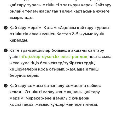
қайтару туралы өтінішті толтыруы керек. Қайтару
онлайн төлем жасалған төлем картасына жүзеге
асырылады.
Қайтару мерзімі Қоғам «Ақшаны қайтару туралы
өтінішті» алған күннен бастап 2-5 жұмыс күнін
құрайды.
Қате транзакциялар бойынша ақшаны қайтару
үшін
info@shop-dyson.kz электрондық
поштасына
жеке куәлігіңіз бен чектер/түбіртектердің
көшірмелерін қоса отырып, жазбаша өтініш
беруіңіз керек.
Қайтару сомасы сатып алу сомасына сәйкес
келеді. Өтінішті қарау және ақшаны қайтару
мерзімі мереке және демалыс күндерін
қоспағанда, жұмыс күндерімен есептеледі.