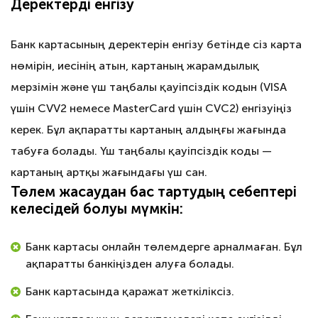
Деректерді енгізу
Банк картасының деректерін енгізу бетінде сіз карта
нөмірін, иесінің атын, картаның жарамдылық
мерзімін және үш таңбалы қауіпсіздік кодын (VISA
үшін CVV2 немесе MasterCard үшін CVC2) енгізуіңіз
керек. Бұл ақпаратты картаның алдыңғы жағында
табуға болады. Үш таңбалы қауіпсіздік коды —
картаның артқы жағындағы үш сан.
Төлем жасаудан бас тартудың себептері
келесідей болуы мүмкін:
Банк картасы онлайн төлемдерге арналмаған. Бұл
ақпаратты банкіңізден алуға болады.
Банк картасында қаражат жеткіліксіз.