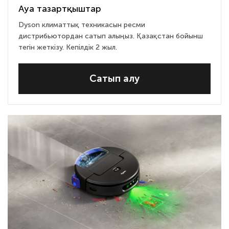
Ауа тазартқыштар
Dyson климаттық техникаcын ресми
дистрибьютордан сатып алыңыз. Қазақстан бойынш
тегін жеткізу. Кепілдік 2 жыл.
Сатып алу