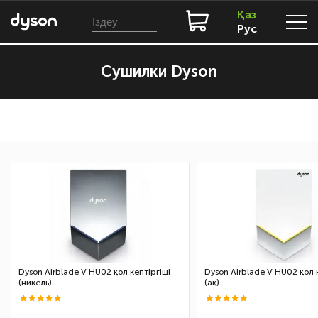
Қаз
Рус
Сушилки Dyson
Dyson Аirblade V HU02 қол кептіргіші
Dyson Airblade V HU02 қол 
(никель)
(ақ)