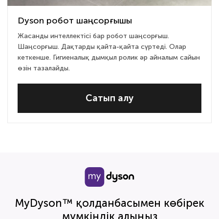
Dyson робот шаңсорғышы
Жасанды интеллектісі бар робот шаңсорғыш.
Шаңсорғыш. Дақтарды қайта-қайта сүртеді. Олар
кеткенше. Гигиеналық дымқыл ролик әр айналым сайын
өзін тазалайды.
Сатып алу
MyDyson™ қолданбасымен көбірек
мүмкіндік алыңыз