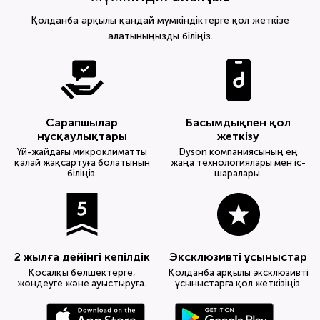
Қолданба арқылы қандай мүмкіндіктерге қол жеткізе
алатыныңызды біліңіз.
Сарапшылар
Басымдықпен қол
нұсқаулықтары
жеткізу
Үй-жайдағы микроклиматты
Dyson компаниясының ең
қалай жақсартуға болатынын
жаңа технологиялары мен іс-
біліңіз.
шаралары.
2 жылға дейінгі кепілдік
Эксклюзивті ұсыныстар
Қосалқы бөлшектерге,
Қолданба арқылы эксклюзивті
жөндеуге және ауыстыруға.
ұсыныстарға қол жеткізіңіз.