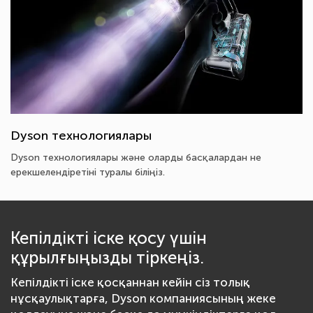
Dyson технологиялары
Dyson технологиялары және оларды басқалардан не
ерекшелендіретіні туралы біліңіз.
Кепілдікті іске қосу үшін
құрылғыңызды тіркеңіз.
Кепілдікті іске қосқаннан кейін сіз толық
нұсқаулықтарға, Dyson компаниясының жеке