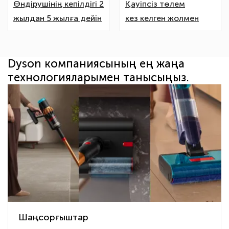
Өндірушінің кепілдігі 2
Қауіпсіз төлем
жылдан 5 жылға дейін
кез келген жолмен
Dyson компаниясының ең жаңа
технологияларымен танысыңыз.
Шаңсорғыштар