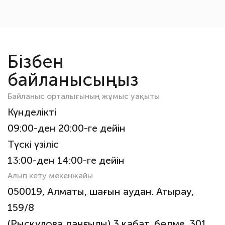
Бізбен
байланысыңыз
Байланыс орталығының жұмыс уақыты
Күнделікті
09:00-ден 20:00-ге дейін
Түскі үзіліс
13:00-ден 14:00-ге дейін
Алып кету мекенжайы
050019, Алматы, шағын аудан. Атырау,
159/8
(Рысқұлова даңғылы) 3 қабат, бөлме. 301