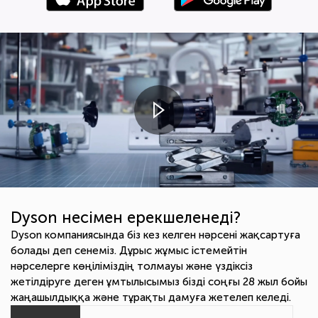
Dyson несімен ерекшеленеді?
Dyson компаниясында біз кез келген нәрсені жақсартуға
болады деп сенеміз. Дұрыс жұмыс істемейтін
нәрселерге көңіліміздің толмауы және үздіксіз
жетілдіруге деген ұмтылысымыз бізді соңғы 28 жыл бойы
жаңашылдыққа және тұрақты дамуға жетелеп келеді.