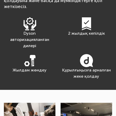
қолдауына және басқа да мүмкіндіктерге қол
жеткізесіз.
Dyson
2 жылдық кепілдік
авторизацияланған
дилері
Жылдам жөндеу
Құрылғыңызға арналған
жеке қолдау