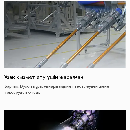
Ұзақ қызмет ету үшін жасалған
Барлық Dyson құрылғылары мұқият тестілеуден және
тексеруден өтеді.