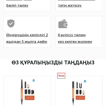
бөліп төлеу
тегін жеткізу
Өндірушінің кепілдігі 2
Қауіпсіз төлем
жылдан 5 жылға дейін
кез келген жолмен
ӨЗ ҚҰРАЛЫҢЫЗДЫ ТАҢДАҢЫЗ
Жаңа