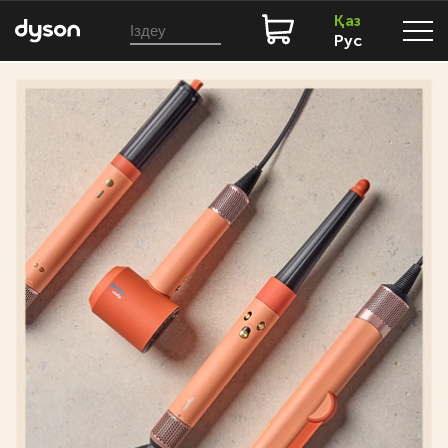
Қаз
Рус