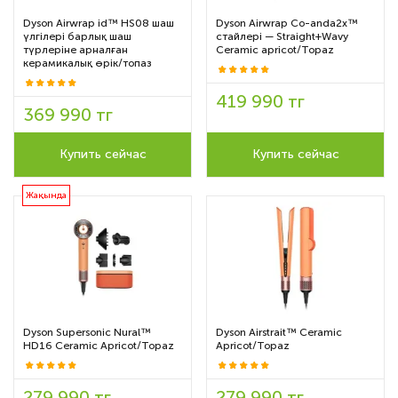
Dyson Airwrap id™ HS08 шаш
Dyson Airwrap Co-anda2x™
үлгілері барлық шаш
стайлері — Straight+Wavy
түрлеріне арналған
Ceramic apricot/Topaz
керамикалық өрік/топаз
419 990 тг
369 990 тг
Купить сейчас
Купить сейчас
Жақында
Dyson Supersonic Nural™
Dyson Airstrait™ Ceramic
HD16 Ceramic Apricot/Topaz
Apricot/Topaz
279 990 тг
279 990 тг