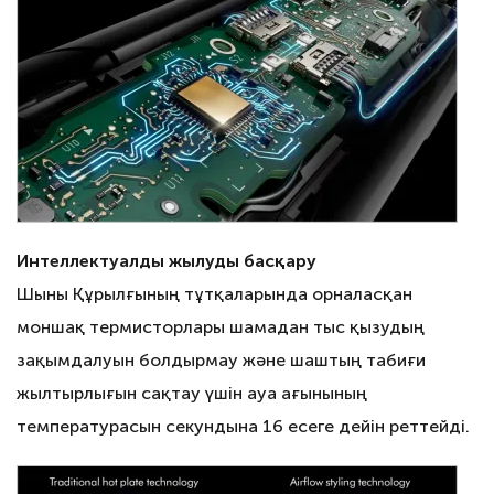
Интеллектуалды жылуды басқару
Шыны Құрылғының тұтқаларында орналасқан
моншақ термисторлары шамадан тыс қызудың
зақымдалуын болдырмау және шаштың табиғи
жылтырлығын сақтау үшін ауа ағынының
температурасын секундына 16 есеге дейін реттейді.