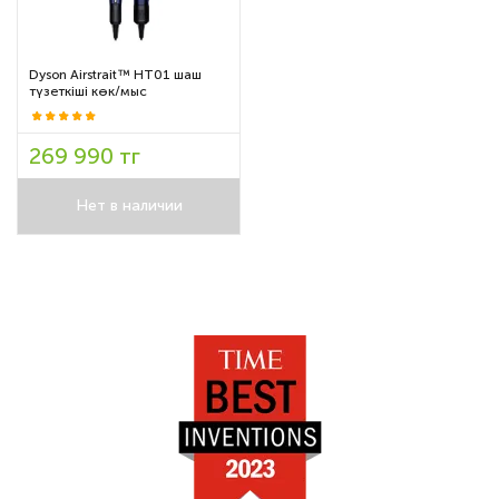
Dyson Airstrait™ HT01 шаш
түзеткіші көк/мыс
269 990 тг
Нет в наличии