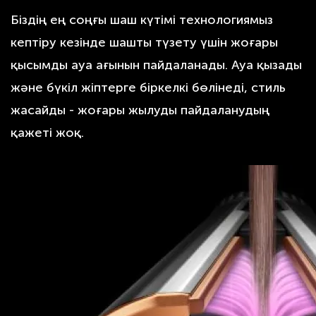
Біздің ең соңғы шаш күтімі технологиямыз
кептіру кезінде шашты түзету үшін жоғары
қысымды ауа ағынын пайдаланады. Ауа қызады
және бүкіл жіптерге біркелкі бөлінеді, стиль
жасайды - жоғары жылуды пайдаланудың
қажеті жоқ.