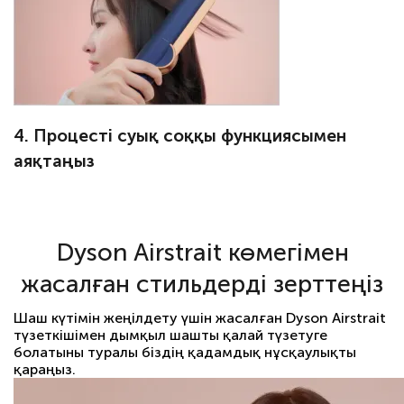
4. Процесті суық соққы функциясымен
аяқтаңыз
Dyson Airstrait көмегімен
жасалған стильдерді зерттеңіз
Шаш күтімін жеңілдету үшін жасалған Dyson Airstrait
түзеткішімен дымқыл шашты қалай түзетуге
болатыны туралы біздің қадамдық нұсқаулықты
қараңыз.