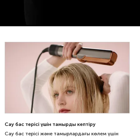
Сау бас терісі үшін тамырды кептіру
Сау бас терісі және тамырлардағы көлем үшін