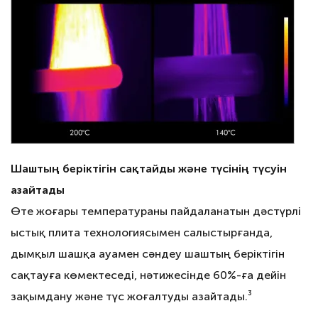
Шаштың беріктігін сақтайды және түсінің түсуін
азайтады
Өте жоғары температураны пайдаланатын дәстүрлі
ыстық плита технологиясымен салыстырғанда,
дымқыл шашқа ауамен сәндеу шаштың беріктігін
сақтауға көмектеседі, нәтижесінде 60%-ға дейін
зақымдану және түс жоғалтуды азайтады.³