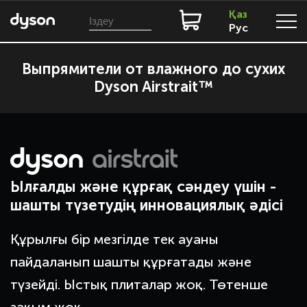
Қаз
Рус
Выпрямители от влажного до сухих
Dyson Airstrait™
Ылғалды және құрғақ сәндеу үшін -
шашты түзетудің инновациялық әдісі
Құрылғы бір мезгілде тек ауаны
пайдаланып шашты құрғатады және
түзейді. Ыстық плиталар жоқ. Төтенше