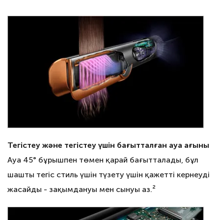
Тегістеу және тегістеу үшін бағытталған ауа ағыны
Ауа 45° бұрышпен төмен қарай бағытталады, бұл
шашты тегіс стиль үшін түзету үшін қажетті кернеуді
жасайды - зақымдануы мен сынуы аз.²