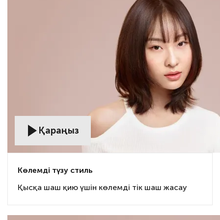
Қараңыз
Көлемді түзу стиль
Қысқа шаш қию үшін көлемді тік шаш жасау