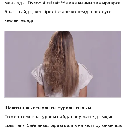
маңызды. Dyson Airstrait™ ауа ағынын тамырларға
бағыттайды, кептіреді. және көлемді сәндеуге
көмектеседі.
Шаштың жылтырлығы туралы ғылым
Төмен температураны пайдалану және дымқыл
шаштағы байланыстарды қалпына келтіру оның ішкі