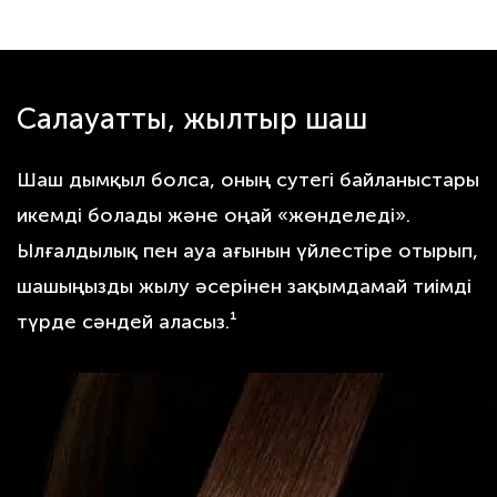
Салауатты, жылтыр шаш
Шаш дымқыл болса, оның сутегі байланыстары
икемді болады және оңай «жөнделеді».
Ылғалдылық пен ауа ағынын үйлестіре отырып,
шашыңызды жылу әсерінен зақымдамай тиімді
түрде сәндей аласыз.¹