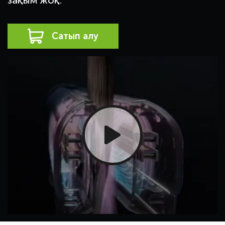
зақым жоқ.
Сатып алу