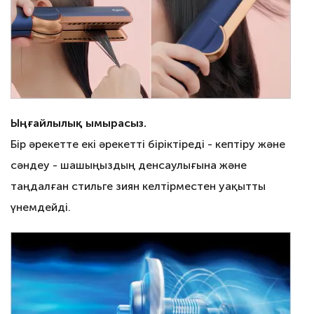
Ыңғайлылық ымырасыз.
Бір әрекетте екі әрекетті біріктіреді - кептіру және
сәндеу - шашыңыздың денсаулығына және
таңдалған стильге зиян келтірместен уақытты
үнемдейді.