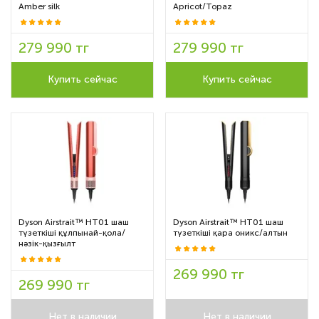
Amber silk
Apricot/Topaz
279 990 тг
279 990 тг
Купить сейчас
Купить сейчас
Dyson Airstrait™ HT01 шаш
Dyson Airstrait™ HT01 шаш
түзеткіші құлпынай-қола/
түзеткіші қара оникс/алтын
нәзік-қызғылт
269 990 тг
269 990 тг
Нет в наличии
Нет в наличии