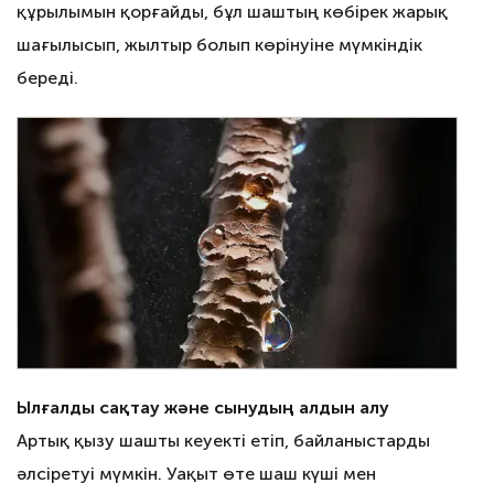
құрылымын қорғайды, бұл шаштың көбірек жарық
шағылысып, жылтыр болып көрінуіне мүмкіндік
береді.
Ылғалды сақтау және сынудың алдын алу
Артық қызу шашты кеуекті етіп, байланыстарды
әлсіретуі мүмкін. Уақыт өте шаш күші мен