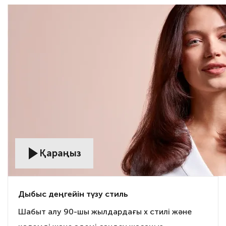
Қараңыз
Дыбыс деңгейін түзу стиль
Шабыт алу 90-шы жылдардағы x стилі және