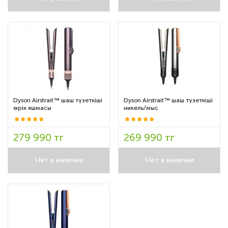
Dyson Airstrait™ шаш түзеткіші
Dyson Airstrait™ шаш түзеткіші
өрік яшмасы
никель/мыс
279 990 тг
269 990 тг
Нет в наличии
Нет в наличии