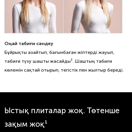
Оңай табиғи сәндеу
Бұйрықты азайтып, бағынбаған жіптерді жауып,
табиғи түзу шашты жасайды³. Шаштың табиғи
көлемін сақтай отырып, тегістік пен жылтыр береді.
Ыстық плиталар жоқ. Төтенше
зақым жоқ¹