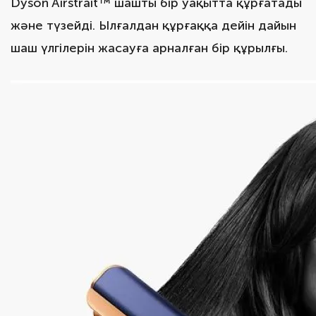
Dyson Airstrait™ шашты бір уақытта құрғатады
және түзейді. Ылғалдан құрғаққа дейін дайын
шаш үлгілерін жасауға арналған бір құрылғы.