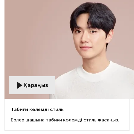
Қараңыз
Табиғи көлемді стиль
Ерлер шашына табиғи көлемді стиль жасаңыз.