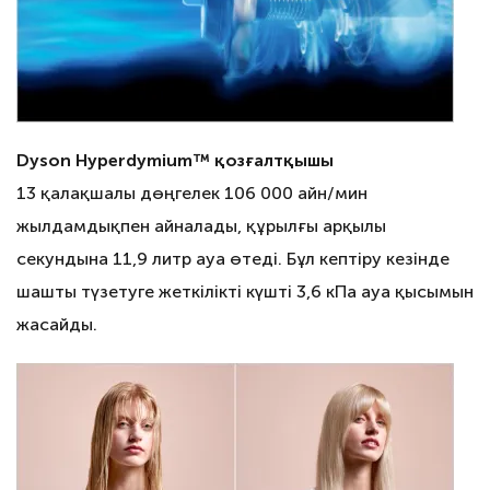
Dyson Hyperdymium™ қозғалтқышы
13 қалақшалы дөңгелек 106 000 айн/мин
жылдамдықпен айналады, құрылғы арқылы
секундына 11,9 литр ауа өтеді. Бұл кептіру кезінде
шашты түзетуге жеткілікті күшті 3,6 кПа ауа қысымын
жасайды.