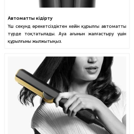
Автоматты кідірту
Үш секунд әрекетсіздіктен кейін құрылғы автоматты
түрде тоқтатылады. Ауа ағынын жалғастыру үшін
құрылғыны жылжытыңыз.