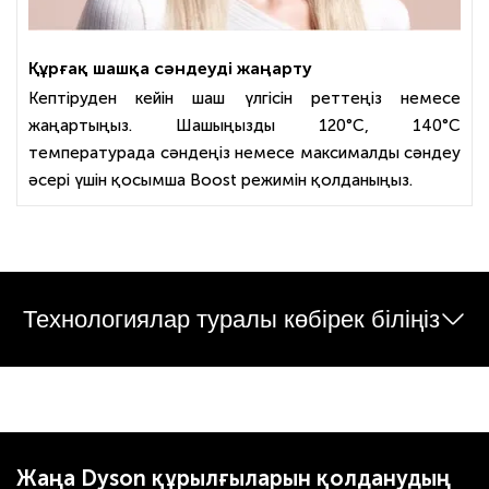
Құрғақ шашқа сәндеуді жаңарту
Кептіруден кейін шаш үлгісін реттеңіз немесе
жаңартыңыз. Шашыңызды 120°C, 140°C
температурада сәндеңіз немесе максималды сәндеу
әсері үшін қосымша Boost режимін қолданыңыз.
Технологиялар туралы көбірек біліңіз
Жаңа Dyson құрылғыларын қолданудың