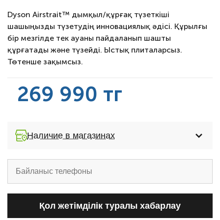
Dyson Airstrait™ дымқыл/құрғақ түзеткіші
шашыңызды түзетудің инновациялық әдісі. Құрылғы
бір мезгілде тек ауаны пайдаланып шашты
құрғатады және түзейді. Ыстық плиталарсыз.
Төтенше зақымсыз.
269 990 тг
Наличие в магазинах
Қол жетімділік туралы хабарлау