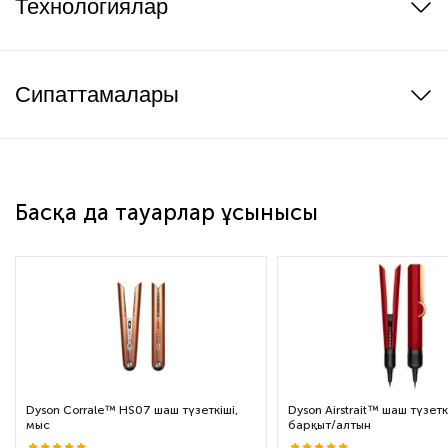
Технологиялар
Сипаттамалары
Басқа да тауарлар ұсынысы
Dyson Corrale™ HS07 шаш түзеткіші,
Dyson Airstrait™ шаш түзетк
мыс
барқыт/алтын