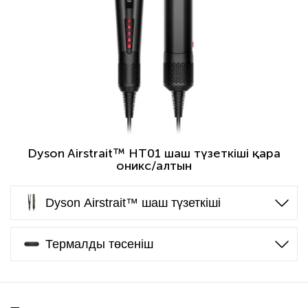
Dyson Airstrait™ HT01 шаш түзеткіші қара
оникс/алтын
Dyson Airstrait™ шаш түзеткіші
Термалды төсеніш