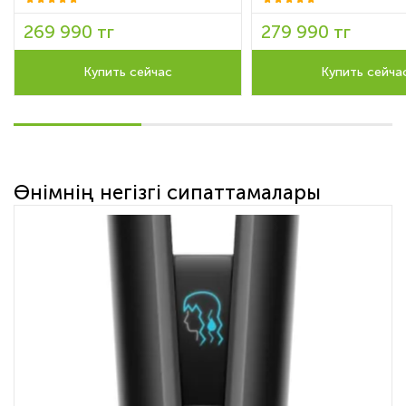
269 990 тг
279 990 тг
Купить сейчас
Купить сейча
Өнімнің негізгі сипаттамалары