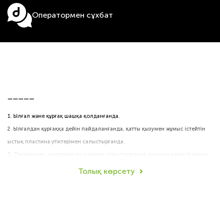
Оператормен сұхбат
_____
1. Ылғал және құрғақ шашқа қолданғанда.
2. Ылғалдан құрғаққа дейін пайдаланғанда, қатты қызумен жұмыс істейтін
ыстық пластина үтіктерімен салыстырғанда.
3. Таралмаған, өңделмеген шашпен салыстырғанда дымқыл немесе құрғақ
күйде қолданғанда.
Толық көрсету