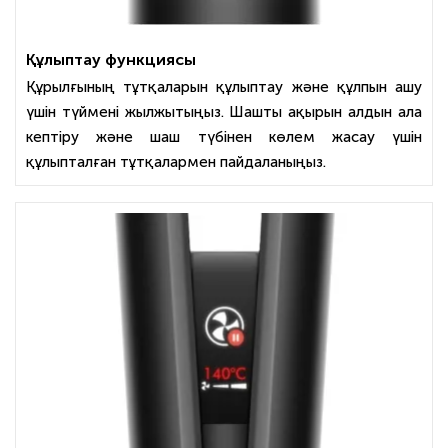
Құлыптау функциясы
Құрылғының тұтқаларын құлыптау және құлпын ашу
үшін түймені жылжытыңыз. Шашты ақырын алдын ала
кептіру және шаш түбінен көлем жасау үшін
құлыпталған тұтқалармен пайдаланыңыз.