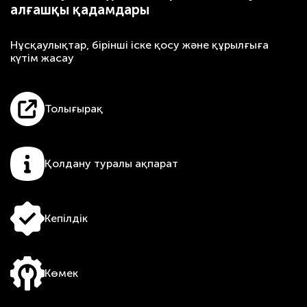
алғашқы қадамдары
Нұсқаулықтар, бірінші іске қосу және құрылғыға
күтім жасау
Толығырақ
Қолдану туралы ақпарат
Кепілдік
Көмек