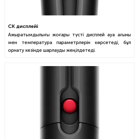
СК дисплейі
Ажыратымдылығы жоғары түсті дисплей ауа ағыны
мен температура параметрлерін көрсетеді, бұл
орнату кезінде шарлауды жеңілдетеді.