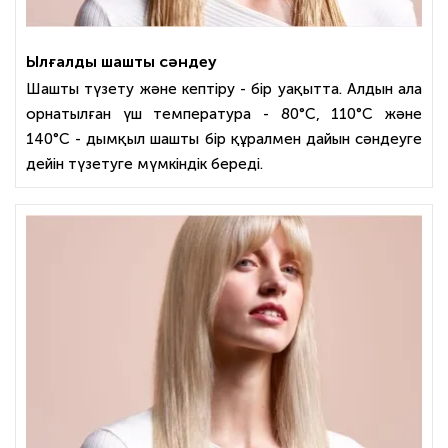
Ылғалды шашты сәндеу
Шашты түзету және кептіру - бір уақытта. Алдын ала
орнатылған үш температура - 80°C, 110°C және
140°C - дымқыл шашты бір құралмен дайын сәндеуге
дейін түзетуге мүмкіндік береді.