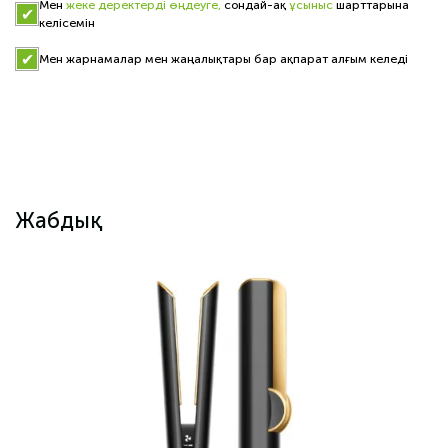
Мен
жеке деректерді өңдеуге,
сондай-ақ
ұсыныс
шарттарына
келісемін
Мен жарнамалар мен жаңалықтары бар ақпарат алғым келеді
Жабдық