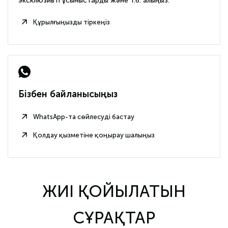
эксклюзивті ұсыныстарды және т.б. алыңыз.
Құрылғыңызды тіркеңіз
Бізбен байланысыңыз
WhatsApp-та сөйлесуді бастау
Қолдау қызметіне қоңырау шалыңыз
ЖИІ ҚОЙЫЛАТЫН
СҰРАҚТАР