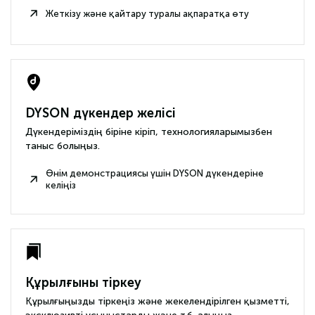
Жеткізу және қайтару туралы ақпаратқа өту
DYSON дүкендер желісі
Дүкендеріміздің біріне кіріп, технологияларымызбен
таныс болыңыз.
Өнім демонстрациясы үшін DYSON дүкендеріне
келіңіз
Құрылғыны тіркеу
Құрылғыңызды тіркеңіз және жекелендірілген қызметті,