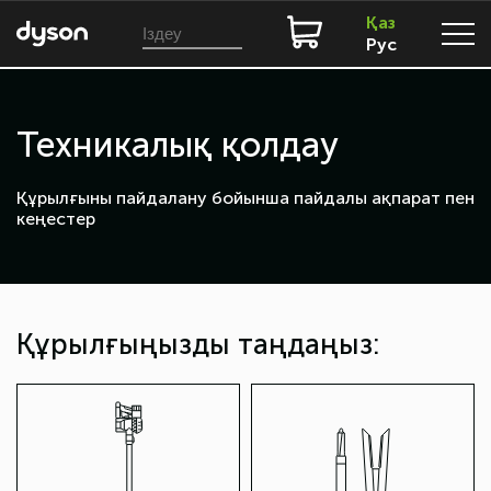
Қаз
Рус
Техникалық қолдау
Құрылғыны пайдалану бойынша пайдалы ақпарат пен
кеңестер
Құрылғыңызды таңдаңыз: