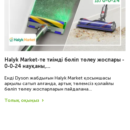
Halyk Market-те тиімді бөліп төлеу жоспары -
0-0-24 науқаны,…
Енді Dyson жабдығын Halyk Market қосымшасы
арқылы сатып алғанда, артық төлемсіз қолайлы
бөліп төлеу жоспарларын пайдалана…
Толық оқыңыз