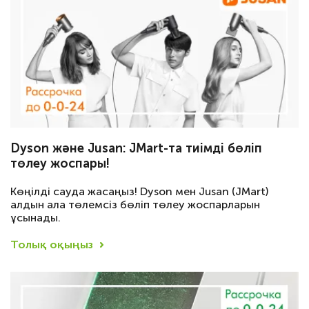
Dyson және Jusan: JMart-та тиімді бөліп
төлеу жоспары!
Көңілді сауда жасаңыз! Dyson мен Jusan (JMart)
алдын ала төлемсіз бөліп төлеу жоспарларын
ұсынады.
Толық оқыңыз