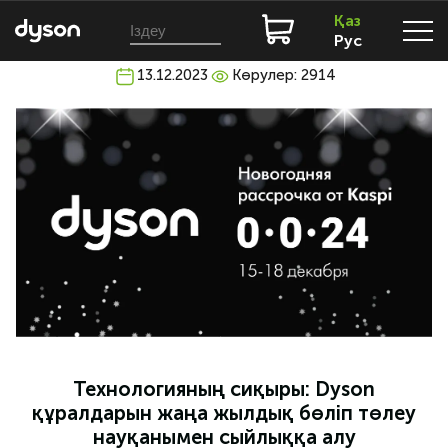
Қаз
Рус
13.12.2023
Көрулер: 2914
Технологияның сиқыры: Dyson
құралдарын жаңа жылдық бөліп төлеу
науқанымен сыйлыққа алу