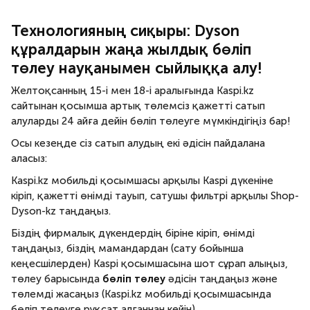
Технологияның сиқыры: Dyson
құралдарын жаңа жылдық бөліп
төлеу науқанымен сыйлыққа алу!
Желтоқсанның 15-і мен 18-і аралығында Kaspi.kz
сайтынан қосымша артық төлемсіз қажетті сатып
алуларды 24 айға дейін бөліп төлеуге мүмкіндігіңіз бар!
Осы кезеңде сіз сатып алудың екі әдісін пайдалана
аласыз:
Kaspi.kz мобильді қосымшасы арқылы Kaspi дүкеніне
кіріп, қажетті өнімді тауып, сатушы фильтрі арқылы Shop-
Dyson-kz таңдаңыз.
Біздің фирмалық дүкендердің біріне кіріп, өнімді
таңдаңыз, біздің мамандардан (сату бойынша
кеңесшілерден) Kaspi қосымшасына шот сұрап алыңыз,
төлеу барысында
бөліп төлеу
әдісін таңдаңыз және
төлемді жасаңыз (Kaspi.kz мобильді қосымшасында
бөліп төлеуге рұқсат алғаннан кейін).