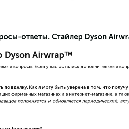
росы-ответы. Стайлер Dyson Airw
р Dyson Airwrap™
мые вопросы. Если у вас остались дополнительные вопро
 подделку. Как я могу быть уверена в том, что получу
аших фирменных магазинах
и в
интернет-магазине
, а так
давцов пополняется и обновляется периодический, акт
а от long версии?