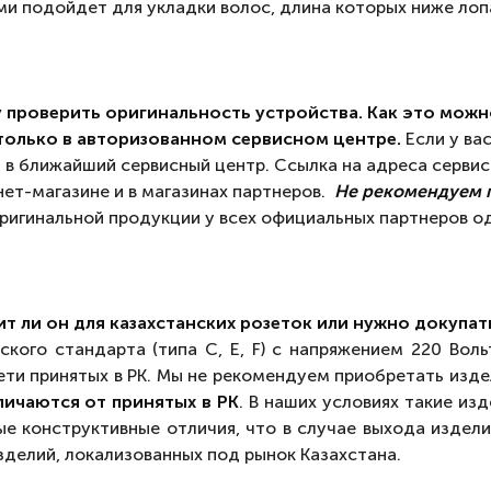
и подойдет для укладки волос, длина которых ниже лоп
у проверить оригинальность устройства. Как это можн
олько в авторизованном сервисном центре.
Если у ва
 в ближайший сервисный центр. Ссылка на адреса серви
ет-магазине и в магазинах партнеров.
Не рекомендуем 
ригинальной продукции у всех официальных партнеров од
ит ли он для казахстанских розеток или нужно докупа
кого стандарта (типа C, E, F) с напряжением 220 Вол
и принятых в РК. Мы не рекомендуем приобретать изде
ичаются от принятых в РК
. В наших условиях такие из
е конструктивные отличия, что в случае выхода издел
зделий, локализованных под рынок Казахстана.