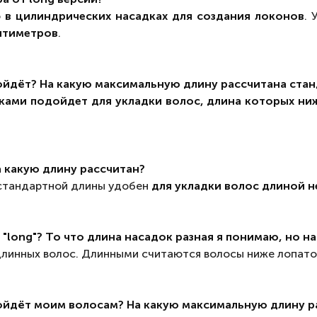
о
в цилиндрических насадках для создания локонов
. 
нтиметров
.
дойдёт? На какую максимальную длину рассчитана стан
ами подойдет для укладки волос, длина которых ни
а какую длину рассчитан?
 стандартной длины удобен
для укладки волос длиной н
"long"? То что длина насадок разная я понимаю, но на
длинных волос. Длинными считаются волосы ниже лопато
дойдёт моим волосам? На какую максимальную длину р