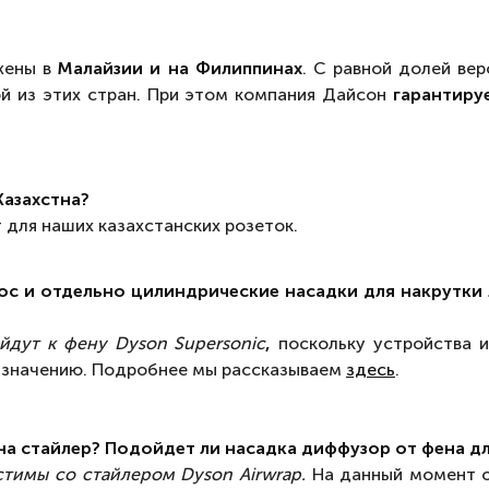
жены в
Малайзии и на Филиппинах
. С равной долей ве
й из этих стран. При этом компания Дайсон
гарантиру
Казахстна?
 для наших казахстанских розеток.
лос и отдельно цилиндрические насадки для накрутки 
йдут к фену Dyson Supersonic
,
поскольку устройства и
назначению. Подробнее мы рассказываем
здесь
.
на стайлер? Подойдет ли насадка диффузор от фена дл
стимы со стайлером Dyson Airwrap.
На данный момент о