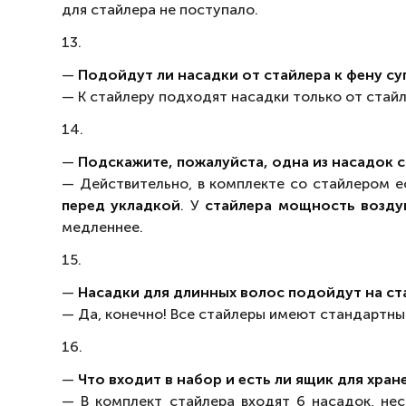
для стайлера не поступало.
13.
—
Подойдут ли насадки от стайлера к фену с
— К стайлеру подходят насадки только от стайле
14.
—
Подскажите, пожалуйста, одна из насадок с
— Действительно, в комплекте со стайлером е
перед укладкой
. У
стайлера мощность возду
медленнее.
15.
—
Насадки для длинных волос подойдут на с
— Да, конечно! Все стайлеры имеют стандартны
16.
—
Что входит в набор и есть ли ящик для хран
— В комплект стайлера входят 6 насадок, нес