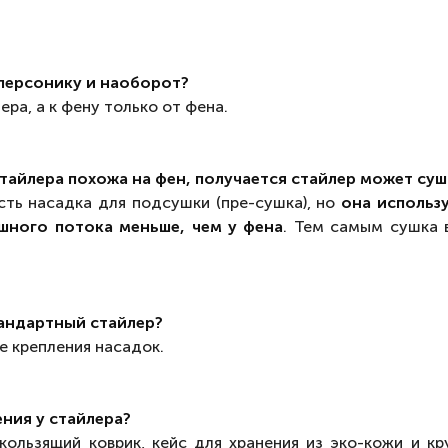
уперсонику и наоборот?
ра, а к фену только от фена.
тайлера похожа на фен, получается стайлер может су
сть насадка для подсушки (пре-сушка), но
она использ
шного потока меньше, чем у фена
. Тем самым сушка 
тандартный стайлер?
е крепления насадок.
ения у стайлера?
кользящий коврик, кейс для хранения из эко-кожи и к