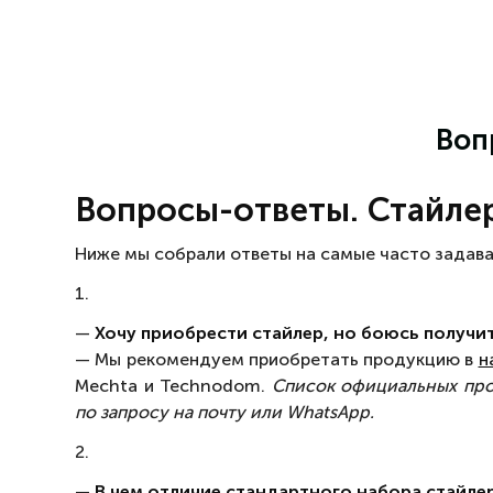
Воп
Вопросы-ответы. Стайле
Ниже мы собрали ответы на самые часто задавае
1.
—
Хочу приобрести стайлер, но боюсь получить
— Мы рекомендуем приобретать продукцию в
н
Mechta и Technodom.
Список официальных про
по запросу на почту или WhatsApp.
2.
—
В чем отличие стандартного набора стайлер