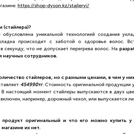
газине:
https://shop-dyson.kz/stajleryi/
 (стайлера)?
 обусловлена уникальной технологией создания укл
кладка происходит с заботой о здоровье волос. Вс
в секунду, что не допускает перегрева волос. На
разра
и научных сотрудников.
оличество стайлеров, но с разными ценами, в чем у ни
ставляет
454990тг
. Стоимость оригинальной продукции у
. В настоящий момент стайлеры выпускаются в двух цве
 включен, например, дорожный чехол, или выпускается л
о продукт оригинальный и что его можно купить у
магазине их нет.