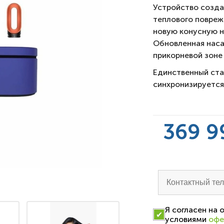
Устройство созд
теплового повреж
новую конусную на
Обновленная наса
прикорневой зоне
Единственный ста
синхронизируетс
369 9
Я согласен на
условиями
офе