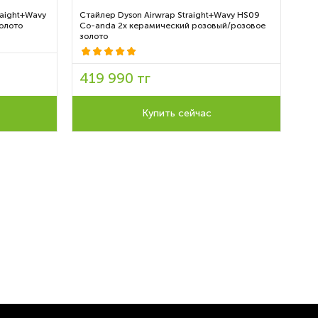
raight+Wavy
Стайлер Dyson Airwrap Straight+Wavy HS09
Ста
олото
Co-anda 2x керамический розовый/розовое
янт
золото
30
419 990 тг
Сто
Сэк
Купить сейчас