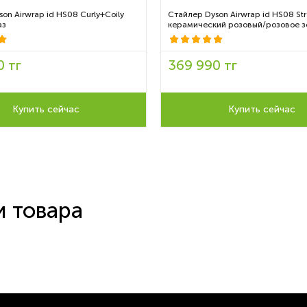
on Airwrap id HS08 Curly+Coily
Стайлер Dyson Airwrap id HS08 St
аз
керамический розовый/розовое з
0 тг
369 990 тг
Купить сейчас
Купить сейчас
и товара