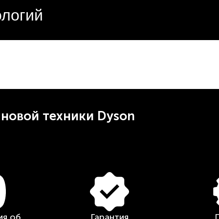
ологий
 новой техники Dyson
я об
Гарантия