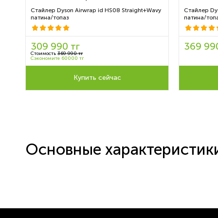
Стайлер Dyson Airwrap id HS08 Straight+Wavy
Стайлер Dys
патина/топаз
патина/топ
309 990 тг
369 99
Стоимость
369 990 тг
Сэкономите 60000 тг
Купить сейчас
Основные характеристик