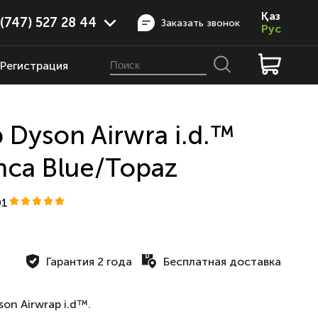
Қаз
(747) 527 28 44
Заказать звонок
Рус
Регистрация
 Dyson Airwra i.d.™
nca Blue/Topaz
01
Гарантия 2 года
Бесплатная доставка
on Airwrap i.d
™.