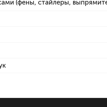
сами (фены, стайлеры, выпрямит
ук