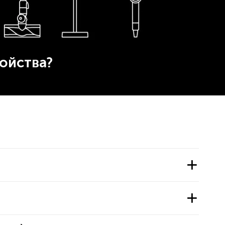
ойства?
+
+