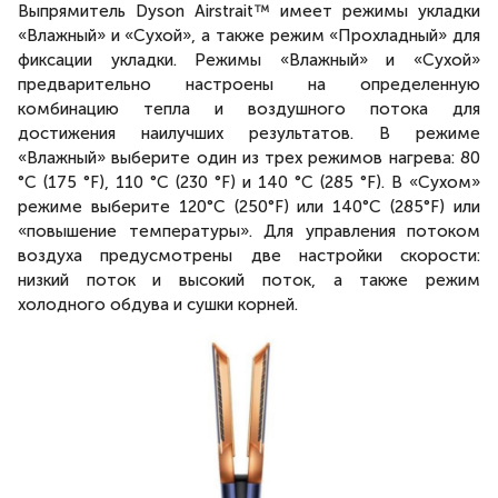
Выпрямитель Dyson Airstrait™ имеет режимы укладки
сушки. Одновременная сушка и выпрямление
превращают 2 этапа в 1, которые достигаются с
«Влажный» и «Сухой», а также режим «Прохладный» для
помощью одного единственного выпрямителя, причем
фиксации укладки. Режимы «Влажный» и «Сухой»
теперь горазда быстрее».
предварительно настроены на определенную
Эмма Шелдон, вице-президент по уходу за
комбинацию тепла и воздушного потока для
волосами Dyson.
достижения наилучших результатов. В режиме
«Влажный» выберите один из трех режимов нагрева: 80
°C (175 °F), 110 °C (230 °F) и 140 °C (285 °F). В «Сухом»
режиме выберите 120°C (250°F) или 140°C (285°F) или
«повышение температуры». Для управления потоком
воздуха предусмотрены две настройки скорости:
низкий поток и высокий поток, а также режим
холодного обдува и сушки корней.