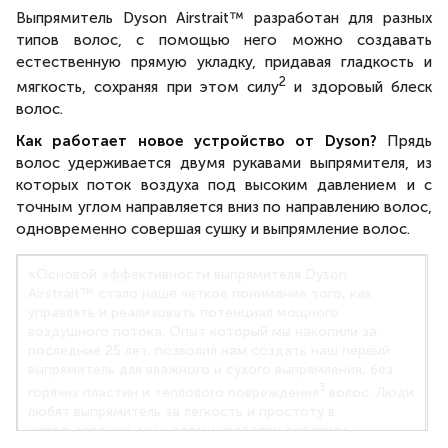
Выпрямитель Dyson Airstrait™ разработан для разных
типов волос, с помощью него можно создавать
естественную прямую укладку, придавая гладкость и
2
мягкость, сохраняя при этом силу
и здоровый блеск
волос.
Как работает новое устройство от Dyson?
Прядь
волос удерживается двумя рукавами выпрямителя, из
которых поток воздуха под высоким давлением и с
точным углом направляется вниз по направлению волос,
одновременно совершая сушку и выпрямление волос.
«Основой эффективности выпрямителя Dyson
Airstrait™ стало наше четкое понимание того, как
управлять и реализовать потенциал мощного
воздушного потока. Опыт который мы накопили за
последние 25 лет, позволил нам создать наш первый
выпрямитель для влажного и сухого выпрямления, без
3
горячих пластин и теплового повреждения
волос. Люди
любят выпрямитель за легкость и простоту в
использовании, мы к этому удобству добавили