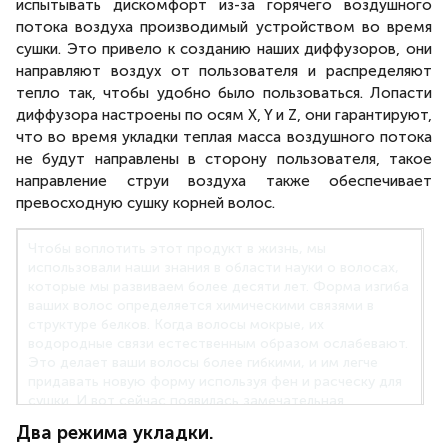
испытывать дискомфорт из-за горячего воздушного
потока воздуха производимый устройством во время
сушки. Это привело к созданию наших диффузоров, они
направляют воздух от пользователя и распределяют
тепло так, чтобы удобно было пользоваться. Лопасти
диффузора настроены по осям X, Y и Z, они гарантируют,
что во время укладки теплая масса воздушного потока
не будут направлены в сторону пользователя, такое
направление струи воздуха также обеспечивает
превосходную сушку корней волос.
Чтобы воплотить этот продукт в жизнь, мы
использовали наши знания в области науки о волосах,
которые мы развиваем более десяти лет. Форма изгиба
ваших волос определяется химическими связями в
структуре белков. Когда волосы мокрые, их
водородные связи естественным образом ослабевают.
Это делает ваши волосы более гибкими, и им легче
придавать новую форму используя фен и расческу для
сушки. И вот сейчас появилась замечательная
возможность укладки мокрых волос — мы можем
Два режима укладки.
полностью исключить процесс предварительной