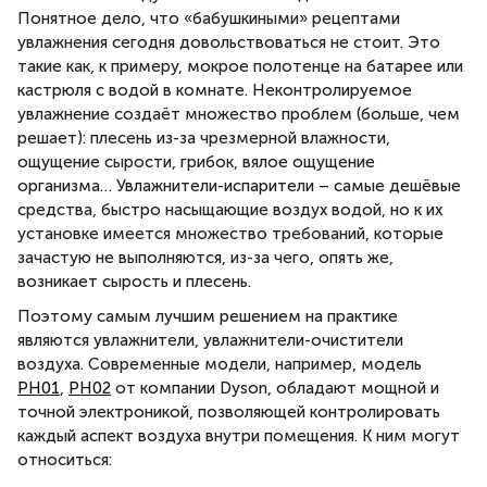
Понятное дело, что «бабушкиными» рецептами
увлажнения сегодня довольствоваться не стоит. Это
такие как, к примеру, мокрое полотенце на батарее или
кастрюля с водой в комнате. Неконтролируемое
увлажнение создаёт множество проблем (больше, чем
решает): плесень из-за чрезмерной влажности,
ощущение сырости, грибок, вялое ощущение
организма… Увлажнители-испарители – самые дешёвые
средства, быстро насыщающие воздух водой, но к их
установке имеется множество требований, которые
зачастую не выполняются, из-за чего, опять же,
возникает сырость и плесень.
Поэтому самым лучшим решением на практике
являются увлажнители, увлажнители-очистители
воздуха. Современные модели, например, модель
PH01
,
PH02
от компании Dyson, обладают мощной и
точной электроникой, позволяющей контролировать
каждый аспект воздуха внутри помещения. К ним могут
относиться: