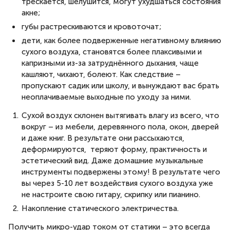
трескается, шелушится, могут ухудшаться состояния
акне;
губы растрескиваются и кровоточат;
дети, как более подверженные негативному влиянию
сухого воздуха, становятся более плаксивыми и
капризными из-за затруднённого дыхания, чаще
кашляют, чихают, болеют. Как следствие –
пропускают садик или школу, и вынуждают вас брать
неоплачиваемые выходные по уходу за ними.
Сухой воздух склонен вытягивать влагу из всего, что
вокруг – из мебели, деревянного пола, окон, дверей
и даже книг. В результате они рассыхаются,
деформируются, теряют форму, практичность и
эстетический вид. Даже домашние музыкальные
инструменты подвержены этому! В результате чего
вы через 5-10 лет воздействия сухого воздуха уже
не настроите свою гитару, скрипку или пианино.
Накопление статического электричества.
Получить микро-удар током от статики – это всегда