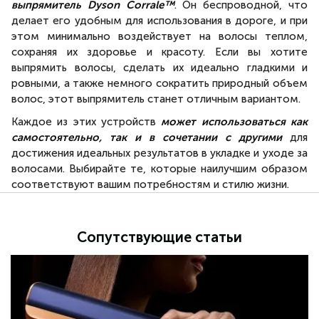
30 мм
Насадка для
выпрямитель Dyson Corrale™
. Он беспроводной, что
Круглая щетка для
бережной
делает его удобным для использования в дороге, и при
создания объема
укладки
этом минимально воздействует на волосы теплом,
Жесткая щетка для
Насадка-
сохраняя их здоровье и красоту. Если вы хотите
выпрямления волос
гребень с
выпрямить волосы, сделать их идеально гладкими и
Мягкая щетка для
широкими
выпрямления волос
зубьями
ровными, а также немного сократить природный объем
волос, этот выпрямитель станет отличным вариантом.
Входящие в комплект аксессуары*
Каждое из этих устройств
может использоваться как
(разная комплектация, уточните дополнител
самостоятельно, так и в сочетании с другими
для
достижения идеальных результатов в укладке и уходе за
Кейс для хранения
Кейс для
Термостойк
волосами. Выбирайте те, которые наилучшим образом
Щетка для очистки
хранения
коврик
соответствуют вашим потребностям и стилю жизни.
фильтра
Щетка для
очистки
фильтра
Сопутствующие статьи
Зависимость от сети
Проводной
Проводной
Проводной