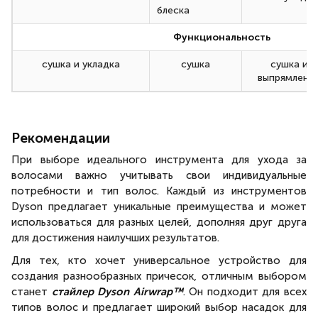
блеска
Функциональность
сушка и укладка
сушка
сушка и
выпрямлени
Рекомендации по типу волос
Рекомендации
При выборе идеального инструмента для ухода за
волосами важно учитывать свои индивидуальные
потребности и тип волос. Каждый из инструментов
Dyson предлагает уникальные преимущества и может
использоваться для разных целей, дополняя друг друга
для достижения наилучших результатов.
для всех типов волос
для всех типов
для всех тип
волос
волос
Для тех, кто хочет универсальное устройство для
создания разнообразных причесок, отличным выбором
Температурные режимы
станет
стайлер Dyson Airwrap™
. Он подходит для всех
80°C, 100°C
60°C, 80°C,
Влажный режи
типов волос и предлагает широкий выбор насадок для