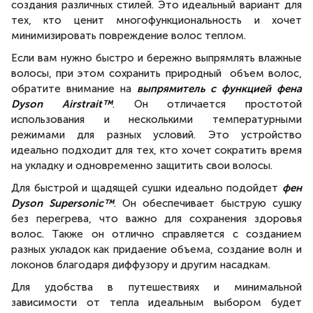
100°C
79°C, 110°C
создания различных стилей. Это идеальный вариант для
28°C (холодный обдув)
140°C
тех, кто ценит многофункциональность и хочет
28°C (холодный
Сухой режим
минимизировать повреждение волос теплом.
обдув)
121°C, 140°C
boost (для
Если вам нужно быстро и бережно выпрямлять влажные
максимально
волосы, при этом сохранить природный объем волос,
эффекта
обратите внимание на
выпрямитель с функцией фена
укладки)
Dyson Airstrait™
. Он отличается простотой
использования и несколькими температурными
Инструменты для сушки: насадки для сглаживания во
режимами для разных условий. Это устройство
непослушных прядей
идеально подходит для тех, кто хочет сократить время
на укладку и одновременно защитить свои волосы.
Насадки для
Насадка-
Без
сглаживания волос и
концентратор
дополнительн
Для быстрой и щадящей сушки идеально подойдет
фен
скрытия непослушных
и насадка для
инструменто
Dyson Supersonic™
. Он обеспечивает быструю сушку
прядей
непослушных
без перегрева, что важно для сохранения здоровья
волос
волос. Также он отлично справляется с созданием
Инструменты для укладки: насадки для накрутки локонов и
разных укладок как придаение объема, создание волн и
локонов благодаря диффузору и другим насадкам.
Цилиндрическая насадки
Диффузор для
Без
Для удобства в путешествиях и минимальной
40 мм
кудрей и
дополнительн
Цилиндрическая насадки
локонов
инструменто
зависимости от тепла идеальным выбором будет