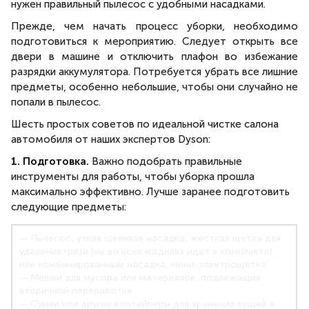
нужен правильный пылесос с удобными насадками.
Прежде, чем начать процесс уборки, необходимо
подготовиться к мероприятию. Следует открыть все
двери в машине и отключить плафон во избежание
разрядки аккумулятора. Потребуется убрать все лишние
предметы, особенно небольшие, чтобы они случайно не
попали в пылесос.
Шесть простых советов по идеальной чистке салона
автомобиля от наших экспертов Dyson:
1. Подготовка.
Важно подобрать правильные
инструменты для работы, чтобы уборка прошла
максимально эффективно. Лучше заранее подготовить
следующие предметы:
— Пылесос, узкая щелевая насадка, жесткая щетка для
удаления грязи (не во всех моделях идет в комплекте)
или комбинированным насадка, мини-электрощетка.
— Мешки для мусора или материалов, подлежащих
вторичной переработке.
— Сумки или другие контейнеры для хранения вещей в