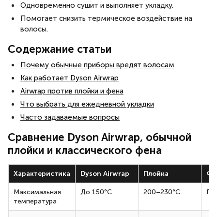
Одновременно сушит и выполняет укладку.
Помогает снизить термическое воздействие на
волосы.
Содержание статьи
Почему обычные приборы вредят волосам
Как работает Dyson Airwrap
Airwrap против плойки и фена
Что выбрать для ежедневной укладки
Часто задаваемые вопросы
Сравнение Dyson Airwrap, обычной
плойки и классического фена
Характеристика
Dyson Airwrap
Плойка
Фе
Максимальная
До 150°C
200–230°C
Гор
температура