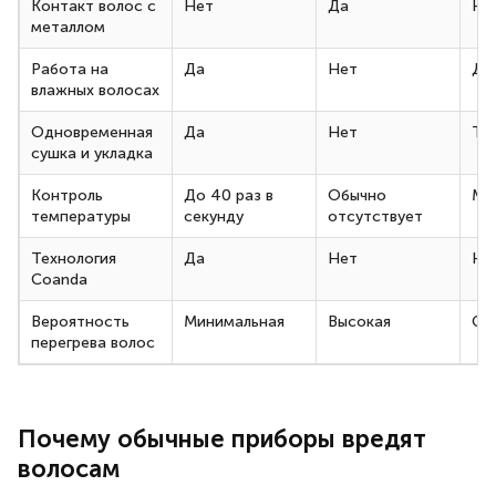
Контакт волос с
Нет
Да
Не
металлом
Работа на
Да
Нет
Да
влажных волосах
Одновременная
Да
Нет
То
сушка и укладка
Контроль
До 40 раз в
Обычно
Ми
температуры
секунду
отсутствует
Технология
Да
Нет
Не
Coanda
Вероятность
Минимальная
Высокая
Ср
перегрева волос
Почему обычные приборы вредят
волосам