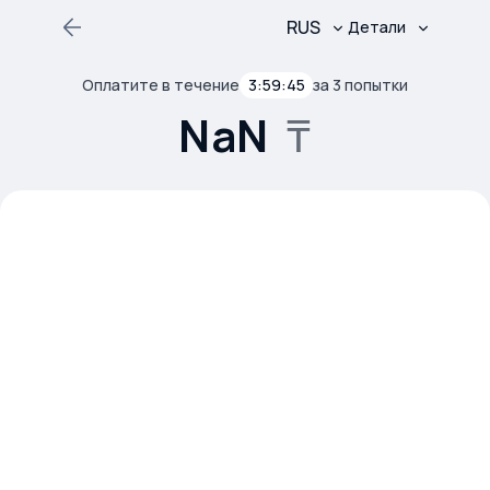
Детали
Оплатите в течение
3:59:45
за 3 попытки
Заказ
№
NaN
₸
Комиссия
0
₸